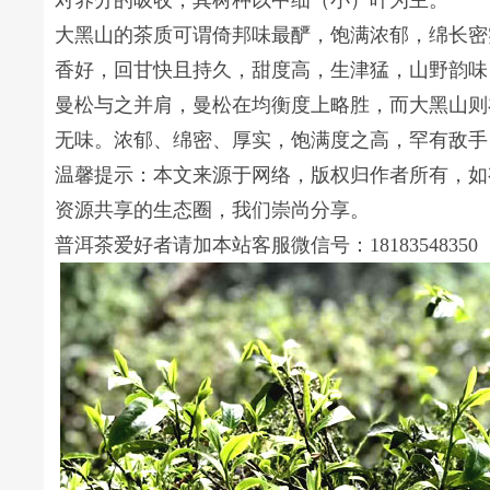
对养分的吸收，其树种以中细（小）叶为主。
大黑山的茶质可谓倚邦味最酽，饱满浓郁，绵长密
香好，回甘快且持久，甜度高，生津猛，山野韵味
曼松与之并肩，曼松在均衡度上略胜，而大黑山则
无味。浓郁、绵密、厚实，饱满度之高，罕有敌手
温馨提示：本文来源于网络，版权归作者所有，如
资源共享的生态圈，我们崇尚分享。
普洱茶爱好者请加本站客服微信号：18183548350