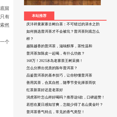
杯底留
本站推荐
也只有
庆沣祥黄家寨古树白茶：不可错过的漭水之韵
得索然
如何挑选普洱茶才不会被坑？普洱茶到底怎么
样？
是一个
越陈越香的普洱茶，滋味醇厚，茶性温和
普洱茶加陈皮一起喝，有什么功效？
168万！2023冰岛老寨茶王树采摘！
怎么分辨出优质的陈年普洱茶？
品鉴普洱茶的基本技巧，让你秒懂普洱茶
善用其茶，合其自然，随季节变化择茶而饮
红茶新茶好还是老茶好
润虎茶叶怎么样好喝吗？推荐这6款，口碑超赞！
若想在夏日感知甘爽，怎能少得了名山黄金叶？
普洱茶香气特点，常见的香气类型！