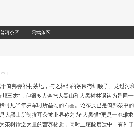
普洱茶区
易武茶区
大
中
小
属于倚邦弥补村茶地，与之相邻的茶园有细腰子、龙过河
倚邦三杰”，但很多人会把大黑山和大黑树林误认为是同一
稀可见当年驻军时所垒砌的石基。论茶质已是倚邦茶中
是大黑山所制猫耳朵被业界称之为“大黑猫”更是一泡难求
为茶树输送大量的营养物质，同时土壤酸度适中，有利