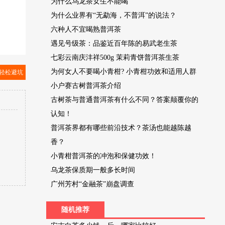
为什么乌龙茶女生不能喝
为什么业界有“无勐海，不普洱”的说法？
六种人不宜喝熟普洱茶
遇见号级茶：品鉴近百年陈的易武老生茶
七彩云南庆沣祥500g 茉莉青饼普洱茶生茶
为何女人不要喝小青柑? 小青柑功效和适用人群
轻松避坑
小户赛古树普洱茶介绍
古树茶与普通普洱茶有什么不同？答案颠覆你的
认知！
普洱茶界都有哪些前沿技术？茶汤也能越陈越
香？
小青柑普洱茶的冲泡和保健功效！
乌龙茶保质期一般多长时间
广州芳村“金融茶”崩盘调查
随机推荐