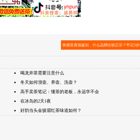
铁观音真假鉴别，什么品牌比较正宗？牢记3步
喝龙井茶需要注意什么
冬天如何沏壶、养壶、洗壶？
高手卖茶笔记：懂茶的老板，永远学不会
在冰岛的2天1夜
好韵当头金骏眉红茶味道如何？