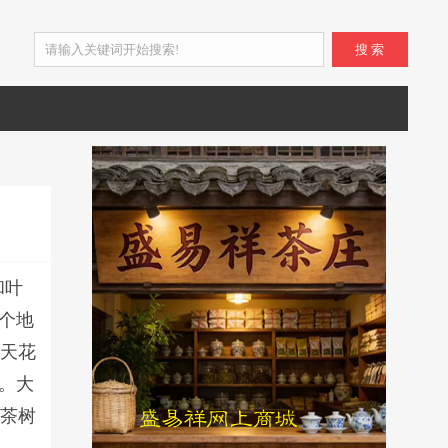
搜 索
和叶
个地
的天花
。大
于茶树