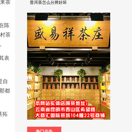
起来茶
普洱茶怎么分辨好坏
在陈
芳村茶
。
其表
。
是自
那都
基拓
热门点击