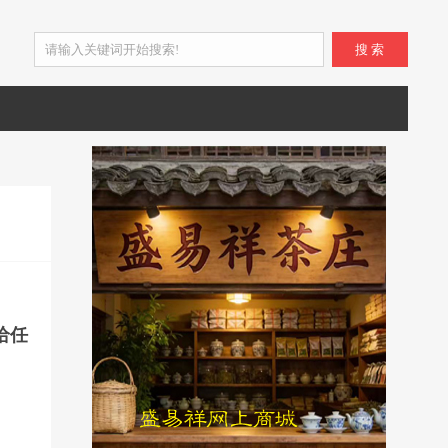
搜 索
给任