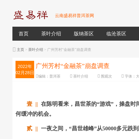
云南盛易祥普洱茶网
首页
茶叶介绍
版纳茶区
临沧茶区
主页
>
茶叶介绍
> 广州芳村“金融茶”崩盘调查
广州芳村“金融茶”崩盘调查
2022年
02月28日
编辑：
普洱茶
茶叶介绍
围观
次
字体：
壹 ||
在陈明看来，昌世茶的“游戏”，操盘时
何缓冲的机会。
贰 ||
一夜之间，“昌世雄峰”从50000多元跌到