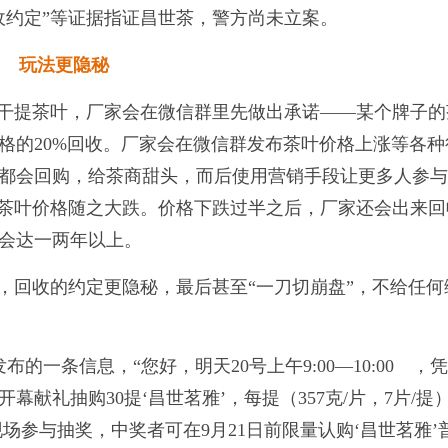
收约定”等证据指证昌世茶，警方尚未立案。
玩法更隐秘
若干提茶叶，厂家会在微信群里先做出承诺——某个牌子的
格的20%回收。厂家会在微信群发布茶叶价格上涨等各种
都会回购，给茶商甜头，而后使用营销手段让更多人参
，茶叶价格随之大跌。价格下跌过半之后，厂家还会出来回
会达一两年以上。
，回收的约定更隐秘，最后甚至“一刀切崩盘”，不给任何
的一条信息，“您好，明天20号上午9:00—10:00 ，
献礼抽购30提‘昌世茗雅’，每提（357克/片，7片/提
动，现场参与抽奖，中奖者可在9月21日前限量认购‘昌世茗雅’