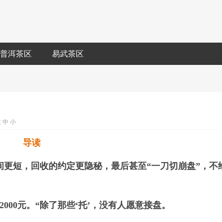
普洱茶区
易武茶区
大
中
小
导读
间更短，回收的约定更隐秘，最后甚至“一刀切崩盘”，不
2000元。“除了那些‘托’，没有人愿意接盘。