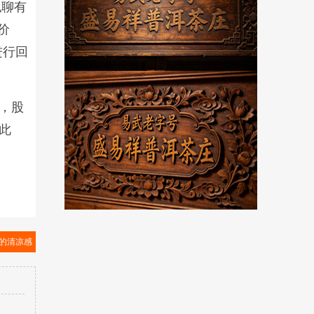
私聊有
价
进行回
日，股
此
的清凉感