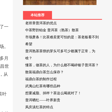
本站推荐
老班章普洱茶的优点
历了一
中茶野韵铂金 普洱茶（熟茶）散茶
市场萧条！比茶难卖更可怕的是：茶老板看不到
希望
场。
普洱熟茶茶饼的芽头可多可少都属于正常，为
多月
啥？
懂茶，做茶的人，为什么都不喝碎银子普洱茶？
，昌世
散装福鼎白茶怎么保存？
，从
福鼎白茶的制作过程
武夷山红茶有哪些品种
想要减脂、掉秤？茶这么喝就对了！
茶叶
普洱晒红——叶界新贵
凤庆滇红茶的特点