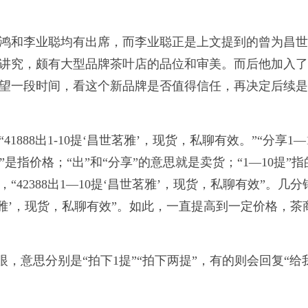
鸿和李业聪均有出席，而李业聪正是上文提到的曾为昌
讲究，颇有大型品牌茶叶店的品位和审美。而后他加入
望一段时间，看这个新品牌是否值得信任，再决定后续
88出1-10提‘昌世茗雅’，现货，私聊有效。”“分享1—
8”是指价格；“出”和“分享”的意思就是卖货；“1—10提”
2388出1—10提‘昌世茗雅’，现货，私聊有效”。几分
世茗雅’，现货，私聊有效”。如此，一直提高到一定价格，茶
眼，意思分别是“拍下1提”“拍下两提”，有的则会回复“给