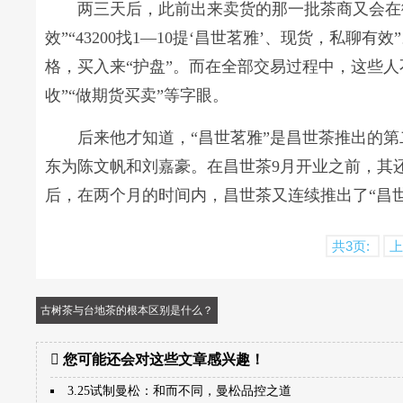
两三天后，此前出来卖货的那一批茶商又会在微信
效”“43200找1—10提‘昌世茗雅’、现货，私聊
格，买入来“护盘”。而在全部交易过程中，这些人
收”“做期货买卖”等字眼。
后来他才知道，“昌世茗雅”是昌世茶推出的第
东为陈文帆和刘嘉豪。在昌世茶9月开业之前，其还
后，在两个月的时间内，昌世茶又连续推出了“昌世
共3页:
上
古树茶与台地茶的根本区别是什么？
您可能还会对这些文章感兴趣！
3.25试制曼松：和而不同，曼松品控之道