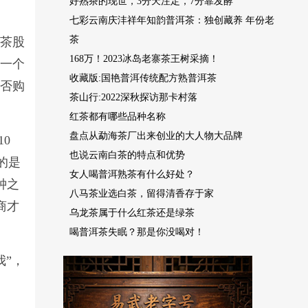
好熟茶的现世，3分天注定，7分靠发酵
七彩云南庆沣祥年知韵普洱茶：独创藏养 年份老
茶
世茶股
168万！2023冰岛老寨茶王树采摘！
了一个
收藏版:国艳普洱传统配方熟普洱茶
是否购
茶山行:2022深秋探访那卡村落
红茶都有哪些品种名称
盘点从勐海茶厂出来创业的大人物大品牌
10
也说云南白茶的特点和优势
指的是
女人喝普洱熟茶有什么好处？
钟之
八马茶业选白茶，留得清香存于家
商才
乌龙茶属于什么红茶还是绿茶
喝普洱茶失眠？那是你没喝对！
我”，