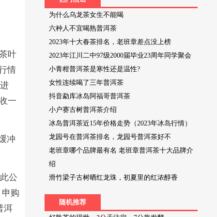
为什么乌龙茶女生不能喝
六种人不宜喝熟普洱茶
2023年十大春茶排名，老班章差点没上榜
茶叶
2023年江川二中97级2000届毕业23周年同学聚会
行情
小青柑普洱茶是寒性还是温性?
女性连续喝了三年普洱茶
与进
抖音勐库冰岛阿福哥普洱茶
收一
小户赛古树普洱茶介绍
冰岛普洱茶近15年价格走势（2023年冰岛行情）
龙园号在普洱茶排名，龙园号普洱茶好不
缓冲
老班章哪个品牌最有名 老班章普洱茶十大品牌介
绍
凭此公
滑竹梁子古树晒红龙珠，初夏里的红浓醇香
）申购
随机推荐
普洱