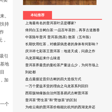
共卖
本站推荐
而来。
上海最有名的普洱茶叶店是哪家?
力扶持
倚邦白玉古树白茶:一品百年茶韵，再享古道雅香
作
中茶陈年普洱 普洱茶(熟茶) 散茶（五年陈）
元，
长期饮用红茶，对糖尿病患者的身体有何影响？
庆沣祥七彩茶王普洱茶：地道天成，问鼎之作
吸引
乌龙茶喝起来什么味道
茶基地
普洱茶界最贵的曼松茶产量这么少，为何市场上
。目
到处都
盘点最接近昔归古树的四大造假方式
，加
一万个爱益禾堂的理由之乌龙茶系列回归
西双版纳傣族自治州莲喜易武古树普洱茶
普洱茶“野生茶”和“野放茶”的区别
是一个
为啥云南的普洱茶价格能比杭州的西湖龙井还