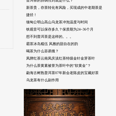
普洱茶的协调性到底是什么？
新茶贵，存茶转化有风险，买现成的中老期茶是
捷径！
缅甸公明山高山乌龙茶冲泡温度与时间
铁观音可以保存多久？保质期为24~36个月
想不到普洱茶是这样的。。。
霸茶冰岛糯伍 风雅的甜自在的韵
喝茶为什么容易饿？
凤牌红茶云南凤庆滇红茶特级金针金芽茶叶
为什么茶黄素被誉为茶叶中的“软黄金”？
勐海古树熟普洱茶07年新会老陈皮的宝藏好茶
乌龙茶有什么副作用