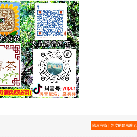
陈皮有瘾｜陈皮的确虫蛀了