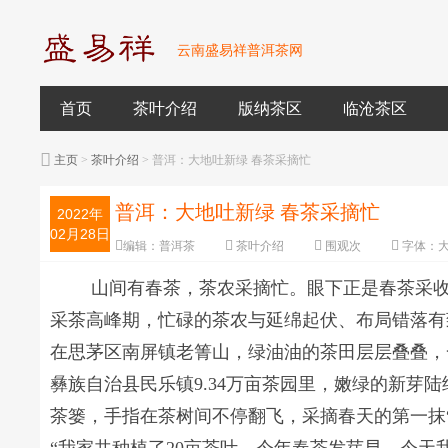
云南盛易祥普洱茶网
首页
茶叶介绍
版纳茶区
临沧茶区
主页
>
茶叶介绍
> 普洱：大地吐新绿 春茶采摘忙
普洱：大地吐新绿 春茶采摘忙
2022年
02月28日
编辑：
普洱茶
茶叶介绍
围观
次
字体：
山间有春茶，茶农采摘忙。眼下正是春茶采
采茶高峰期，忙碌的茶农与延绵起伏、布局错落有
在思茅区南屏镇老箐山，绿油油的茶田层层叠叠，
彝族自治县民乐镇9.34万亩茶园里，嫩绿的新芽陆
茶篓，手指在茶树间不停翻飞，采摘春天的第一抹“