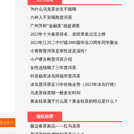
为什么乌龙茶女生不能喝
六种人不宜喝熟普洱茶
广州芳村“金融茶”崩盘调查
2023年十大春茶排名，老班章差点没上榜
2023年江川二中97级2000届毕业23周年同学聚会
小青柑普洱茶是寒性还是温性?
小户赛古树普洱茶介绍
女性连续喝了三年普洱茶
抖音勐库冰岛阿福哥普洱茶
冰岛普洱茶近15年价格走势（2023年冰岛行情）
乌龙茶保质期一般多长时间
黄金桂茶属于什么茶？黄金桂茶的特点是什么？
随机推荐
怎么办？
极边春茶新品——红乌龙茶