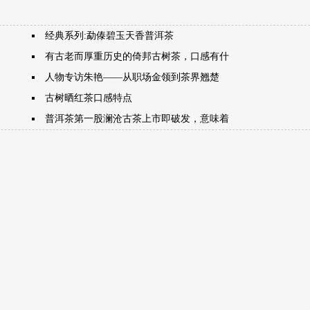
经典系列:勐傣碧玉天香普洱茶
有古老而厚重历史的倚邦古树茶，口感有什
人物专访朱艳——从职场金领到茶界翘楚
古树晒红茶口感特点
普洱茶第一股澜沧古茶上市即破发，意味着