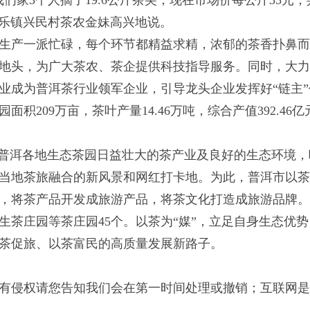
们家3个人摘了19.6公斤茶尖，现在市场价每公斤35元，
民乐镇兴民村茶农金妹高兴地说。
生产一派忙碌，每个环节都精益求精，浓郁的茶香扑鼻
地头，为广大茶农、茶企提供科技指导服务。同时，大
业成为普洱茶行业领军企业，引导龙头企业发挥好“链主”
积209万亩，茶叶产量14.46万吨，综合产值392.46亿
在普洱各地生态茶园日益壮大的茶产业及良好的生态环境，
当地茶旅融合的新风景和网红打卡地。为此，普洱市以
，将茶产品开发成旅游产品，将茶文化打造成旅游品牌
茶庄园等茶庄园45个。以茶为“媒”，立足自身生态优势
茶促旅、以茶富民的高质量发展新路子。
有侵权请您告知我们会在第一时间处理或撤销；互联网