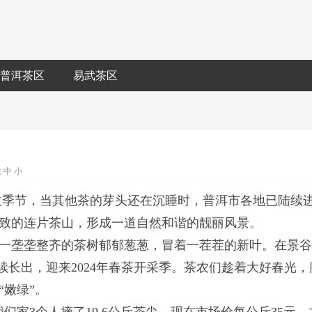
普洱茶区
易武茶区
大
中
小
收季节，当其他茶的芽头还在沉睡时，普洱市各地已陆续
致的连片茶山，形成一道自然和谐的靓丽风景。
一垄垄整齐的茶树郁郁葱葱，冒着一茬茬的新叶。在景
续长出，迎来2024年春茶开采季。茶农们趁着大好春光，
嫩绿”。