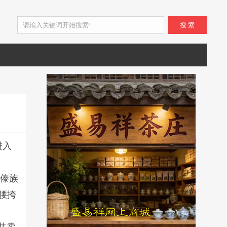
搜 索
进入
谷傣族
腰挎