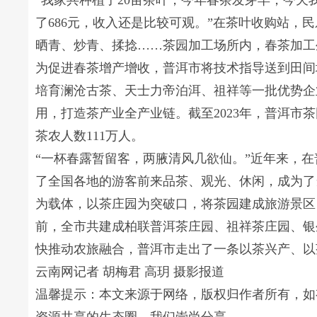
“我家共种植了20亩茶叶，今年春茶发芽早，今天我
了686元，收入还是比较可观。”在茶叶收购站，
晒青、炒青、揉捻……茶园加工场所内，春茶加工
为促进春茶增产增收，普洱市将技术指导送到田间
培育澜沧古茶、天士力帝泊洱、祖祥等一批优势企
用，打造茶产业全产业链。截至2023年，普洱市茶园面
茶农人数111万人。
“一杯春露暂留客，两腋清风几欲仙。”近年来，
了全国各地的游客前来品茶、观光、休闲，成为了
为载体，以茶庄园为突破口，将茶园建成旅游景区
前，全市共建成柏联普洱茶庄园、祖祥茶庄园、银生
快推动农旅融合，普洱市走出了一条以茶兴产、以
云南网记者 胡梅君 高玥 摄影报道
温馨提示：本文来源于网络，版权归作者所有，如