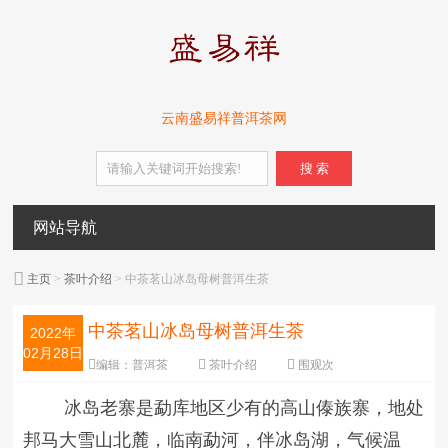
云南盛易祥普洱茶网
搜 索
网站导航
主页
>
茶叶介绍
> 中茶茗山冰岛母树普洱生茶
中茶茗山冰岛母树普洱生茶
2022年
02月28日
编辑：
普洱茶
茶叶介绍
围观
次
字体：
大
中
小
冰岛老寨是勐库地区少有的高山傣族寨，地处
邦马大雪山北麓，临南勐河，伴冰岛湖，气候温