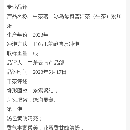
专业品评
产品名称：中茶茗山冰岛母树普洱茶（生茶）紧压
茶
生产年份：2023年
冲泡方法：110mL盖碗沸水冲泡
取样重量：8g
品评人：中茶云南产品部
品评时间：2023年5月17日
干茶评述
饼形圆整，条索紧结，
芽头肥嫩，绿润显毫。
第一泡
汤色黄明清亮；
香气丰富柔美，花蜜香甘馥清扬；