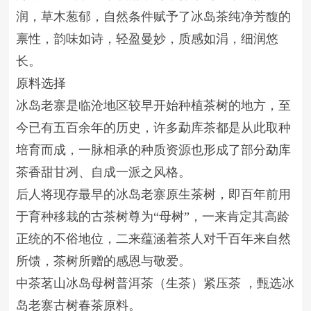
润，草木葱郁，自然条件赋予了冰岛茶纯净芳馥的
禀性，韵味如诗，轻盈曼妙，质感如涓，细润悠
长。
原料选择
冰岛老寨是临沧地区较早开始种植茶树的地方，至
今已有五百余年的历史，许多勐库茶都是从此取种
培育而成，一脉相承的种质资源也形成了部分勐库
茶香甜甘冽、自成一派之风格。
后人将现存最早的冰岛老寨原生茶树，即百年前用
于育种移栽的古茶树尊为“母树”，一来肯定其高龄
正统的不俗地位，二来蕴涵着茶人对千百年来自然
所馈，茶树所赠的感恩与敬爱。
中茶茗山冰岛母树普洱茶（生茶）紧压茶 ，甄选冰
岛老寨古树春茶原料。