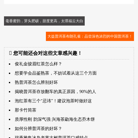
毫香蜜韵，芽头肥硕，甜度更高，太璞福云大白
大益普洱茶布朗孔雀：品尝深色浓烈的中国普洱茶！
您可能还会对这些文章感兴趣！
俊礼金骏眉红茶怎么样？
想要学会品鉴熟茶，不妨试着从这三个方面
熟普洱茶怎么辨别好坏
揭晓普洱茶存放翻车的真正原因，90%的人
泡红茶有三个“忌讳”！建议泡茶时做好这
那卡竹筒茶
质厚性刚 韵深气强:兴海茶勐海生态乔木饼
如何分辨普洱茶的好坏？
瑞香雅集冰岛老寨古树普洱茶口感特点