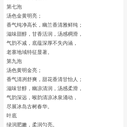
第七泡
汤色金黄明亮；
香气纯净高长，幽兰香清雅鲜纯；
滋味甜醇，甘香活润，汤感稠滑，
气韵不减，底蕴深厚不失内涵，
老寨地域特征显著。
第九泡
汤色黄明金亮；
香气清冽舒爽，甜花香清甘怡人；
滋味甘醇，幽凉清润，汤感柔滑，
气韵深远，喉韵清凉冰泉涌动，
尽展冰岛古树春华。
叶底
绿润肥嫩，柔润匀亮。