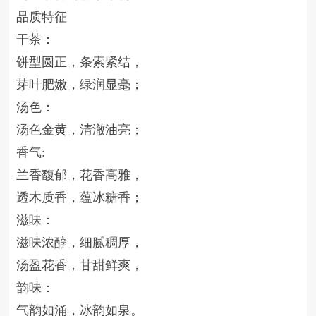
品质特征
干茶：
饼型圆正，条索紧结，
芽叶肥嫩，绿润显毫；
汤色：
汤色金黄，清澈油亮；
香气:
兰香馥郁，花香高雅，
透木质香，蕴冰糖香；
滋味：
滋味浓醇，细腻稠厚，
汤盈花香，甘甜鲜爽，
韵味：
气韵如涌，冰韵如泉。