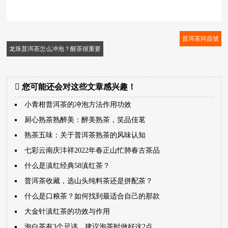
普洱茶同昌號
龙珠普洱茶怎么冲泡？醒茶很重要
您可能还会对这些文章感兴趣！
小青柑普洱茶的冲泡方法作用功效
厨心熟茶熟醉美：醉美熟茶，笑品佳茗
熟茶五味：关于普洱茶熟茶的风味认知
七彩云南庆沣祥2022年春正山忙肺春古茶品
什么是滇红经典58滇红茶？
普洱茶收藏，选山头纯料茶还是拼配茶？
什么是口粮茶？如何找到最适合自己的那款
大金针滇红茶的功效与作用
泡白茶有3个忌讳，建议泡茶时做好这2点